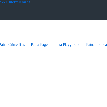
yle & Entertainment
Patna Crime files
Patna Page
Patna Playground
Patna Politica