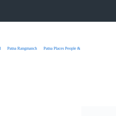
l
Patna Rangmanch
Patna Places People & festives
Patna Pra