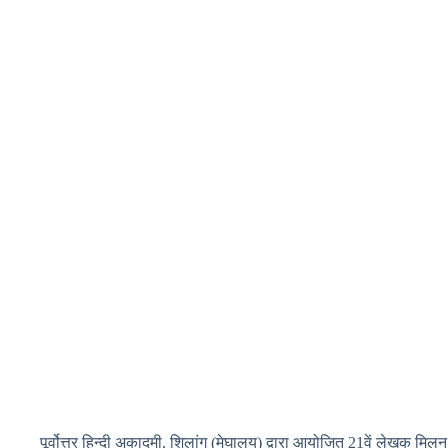
पूर्वोत्तर हिन्दी अकादमी, शिलांग (मेघालय) द्वारा आयोजित 21वें लेखक मिलन