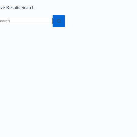
ive Results Search
o
sults