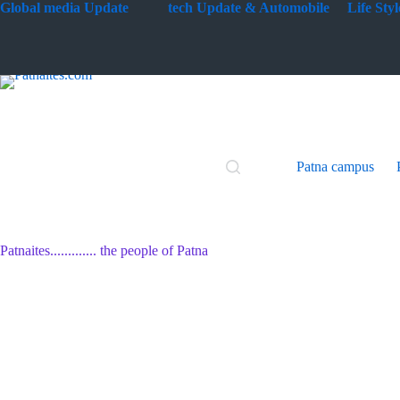
Skip
G
lobal media Update
tech Update & Automobile
Life St
to
content
Patna campus
Patnaites............. the people of Patna