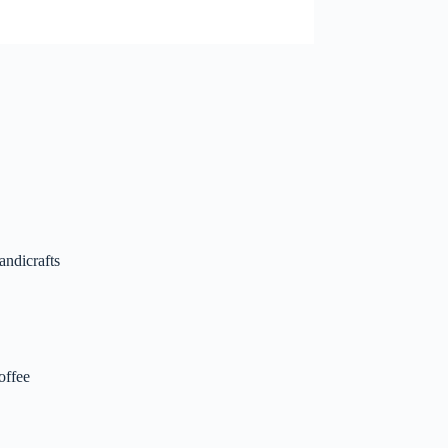
andicrafts
offee