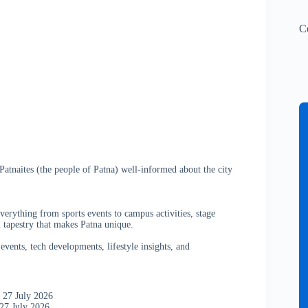
C
atnaites (the people of Patna) well-informed about the city
verything from sports events to campus activities, stage
 tapestry that makes Patna unique.
vents, tech developments, lifestyle insights, and
 27 July 2026
27 July 2026