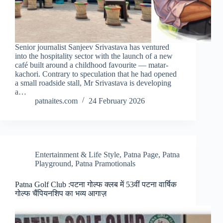
Senior journalist Sanjeev Srivastava has ventured
into the hospitality sector with the launch of a new
café built around a childhood favourite — matar-
kachori. Contrary to speculation that he had opened
a small roadside stall, Mr Srivastava is developing
a…
patnaites.com
24 February 2026
Entertainment & Life Style
,
Patna Page
,
Patna
Playground
,
Patna Pramotionals
Patna Golf Club :पटना गोल्फ क्लब में 53वीं पटना वार्षिक
गोल्फ चैंपियनशिप का भव्य आगाज़