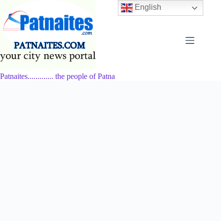
Skip
English
to
content
Patnaites............. the people of Patna