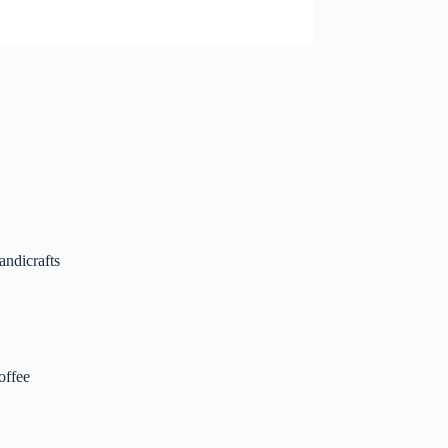
andicrafts
offee