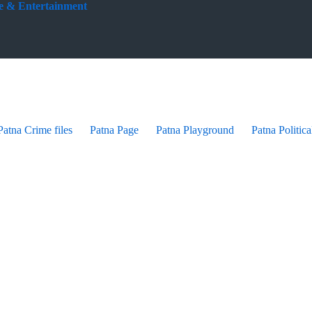
yle & Entertainment
Patna Crime files
Patna Page
Patna Playground
Patna Politica