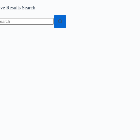
ive Results Search
o
sults