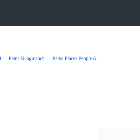
l
Patna Rangmanch
Patna Places People & festives
Patna Pra