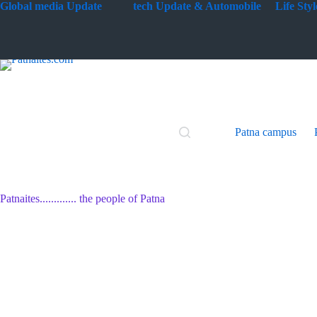
Skip
G
lobal media Update
tech Update & Automobile
Life St
to
content
Patna campus
Patnaites............. the people of Patna