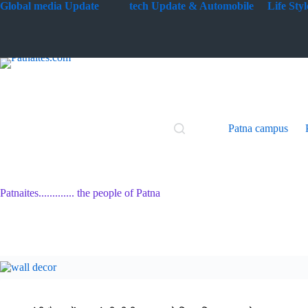
Skip
G
lobal media Update
tech Update & Automobile
Life St
to
content
Patna campus
Patnaites............. the people of Patna