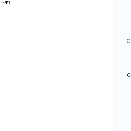
 भ्रमण
H
C