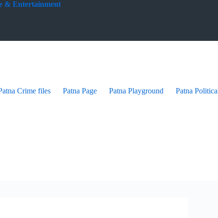
yle & Entertainment
Patna Crime files
Patna Page
Patna Playground
Patna Politica