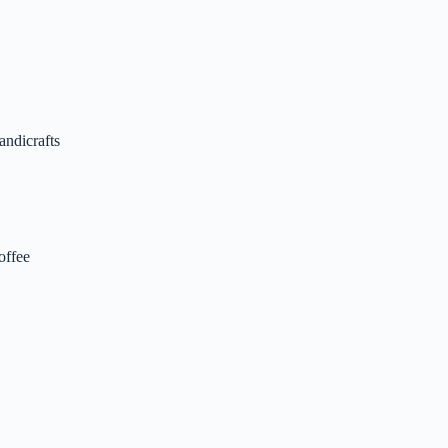
andicrafts
offee