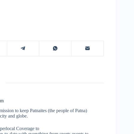
om
ission to keep Patnaites (the people of Patna)
city and globe.
perlocal Coverage to
p-to-date with everything from sports events to