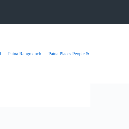
l
Patna Rangmanch
Patna Places People & festives
Patna Pra