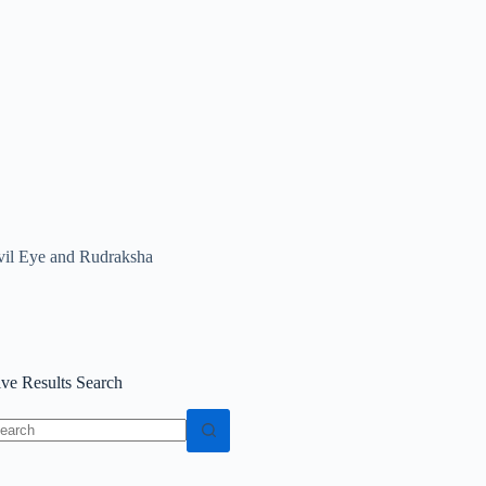
vil Eye and Rudraksha
ive Results Search
o
sults