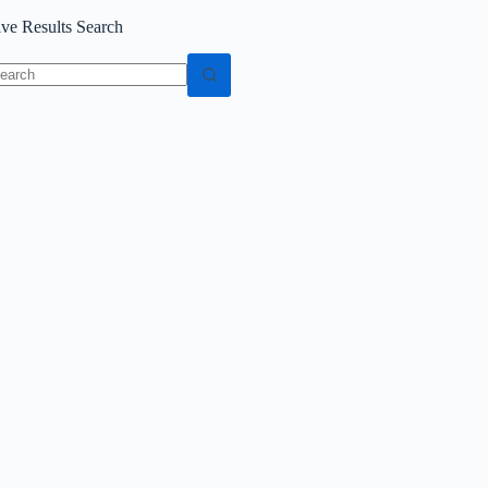
ive Results Search
o
sults