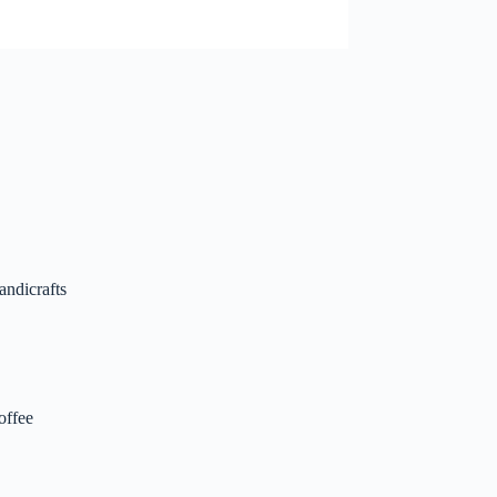
andicrafts
offee