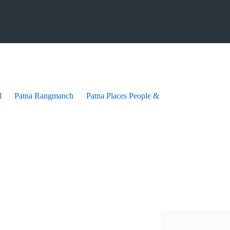
l
Patna Rangmanch
Patna Places People & festives
Patna Pra