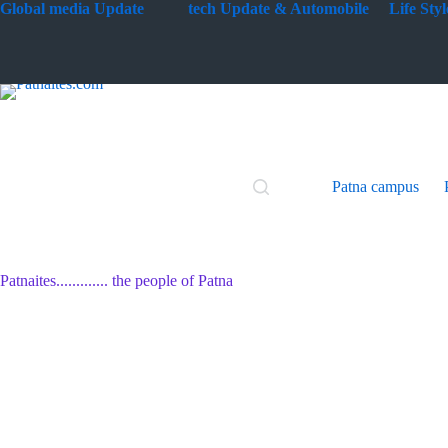
Skip
G
lobal media Update
tech Update & Automobile
Life St
to
content
Patna campus
Patnaites............. the people of Patna