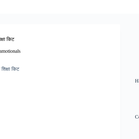
िक्षा किट
amotionals
H
C