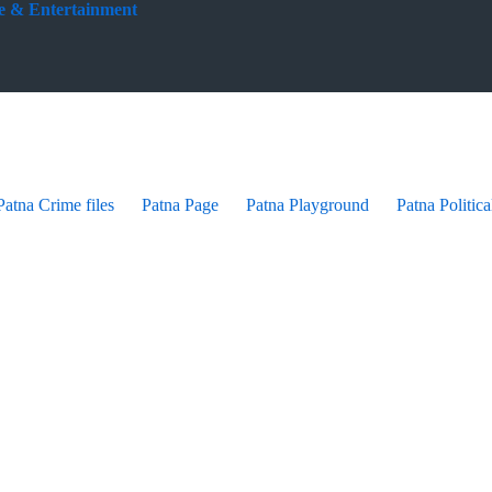
yle & Entertainment
Patna Crime files
Patna Page
Patna Playground
Patna Politica