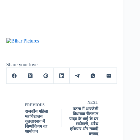
Share your love
NEXT
PREVIOUS
पटना में आरजेडी
राजकीय महिला
विधायक रीतलाल
महाविद्यालय
यादव के भाई के घर
गुलज़ारबाग में
छापेमारी, अवैध
सिम्पोजियम का
हथियार और नकदी
आयोजन
बरामद​