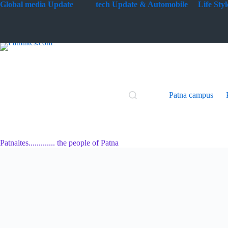
Skip
G
lobal media Update
tech Update & Automobile
Life St
to
content
Patna campus
Patnaites............. the people of Patna