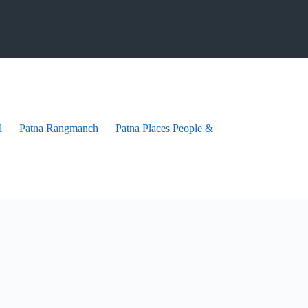
l
Patna Rangmanch
Patna Places People & festives
Patna Pra