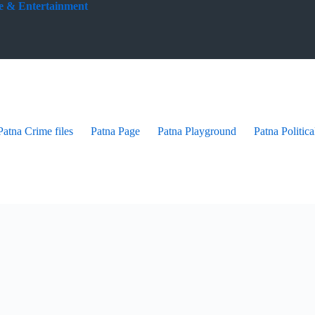
yle & Entertainment
Patna Crime files
Patna Page
Patna Playground
Patna Politica