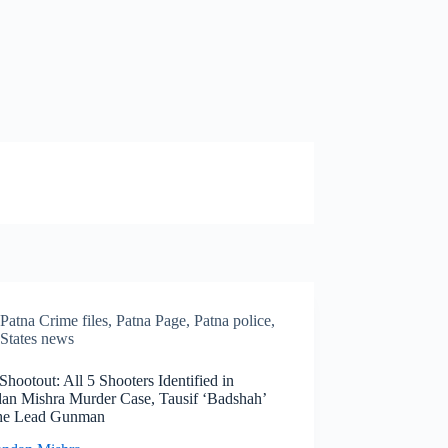
Patna Crime files
,
Patna Page
,
Patna police
,
States news
Shootout: All 5 Shooters Identified in
an Mishra Murder Case, Tausif ‘Badshah’
he Lead Gunman