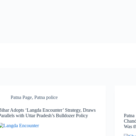
Patna Page
,
Patna police
Bihar Adopts ‘Langda Encounter’ Strategy, Draws
Parallels with Uttar Pradesh’s Bulldozer Policy
Patna 
Chand
Was t