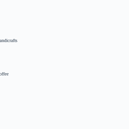
andicrafts
offee