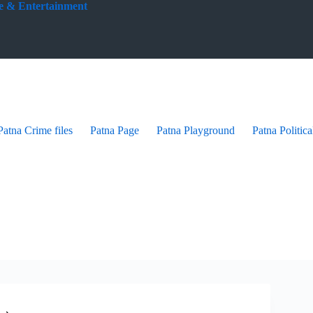
yle & Entertainment
Patna Crime files
Patna Page
Patna Playground
Patna Politica