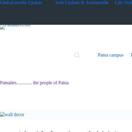
Skip
G
lobal media Update
tech Update & Automobile
Life St
to
content
Patna campus
Patnaites............. the people of Patna