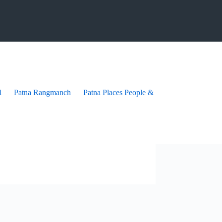
l
Patna Rangmanch
Patna Places People & festives
Patna Pra