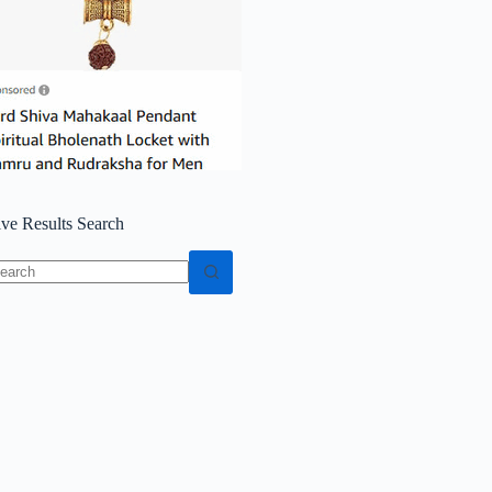
ive Results Search
o
sults