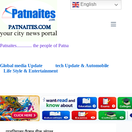
Skip
English
to
content
Patnaites............. the people of Patna
G
lobal media Update
tech Update & Automobile
Life Style & Entertainment
पाटलिपुत्र फैशन वीक संपन्न