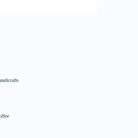
andicrafts
offee