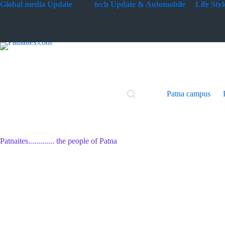
Skip
G
lobal media Update
tech Update & Automobile
Life St
to
content
Patna campus
Patnaites............. the people of Patna