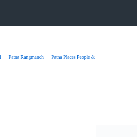
l
Patna Rangmanch
Patna Places People & festives
Patna Pra