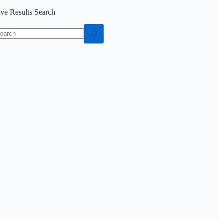
ive Results Search
o
sults