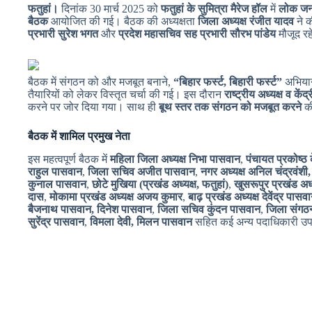
फतुहां।
दिनांक 30 मार्च 2025 को
फतुहां के सुमित्रा मैरेज हॉल
में
लोक जनश
बैठक
आयोजित की गई। बैठक की अध्यक्षता
जिला अध्यक्ष रंजीत यादव
ने क
प्रभारी सुरेश भगत
और
प्रदेश महासचिव सह प्रभारी सौरभ पांडेय
मौजूद रह
बैठक में संगठन को और मजबूत बनाने,
“बिहार फर्स्ट, बिहारी फर्स्ट”
अभियान
तैयारियों को लेकर विस्तृत चर्चा की गई। इस दौरान
राष्ट्रीय अध्यक्ष व कें
करने पर जोर दिया गया। साथ ही
बूथ स्तर तक संगठन को मजबूत करने
की
बैठक में शामिल प्रमुख नेता
इस महत्वपूर्ण बैठक में
महिला जिला अध्यक्ष निभा पासवान
,
पंचायत प्रकोष्ठ 
राहुल पासवान
,
जिला सचिव अजीत पासवान
,
नगर अध्यक्ष अनिल चंद्रवंशी
कुनाल पासवान
,
छोटे मुखिया (प्रखंड अध्यक्ष, फतुहां)
,
खुसरूपुर प्रखंड अध्य
दास
,
मोकामा प्रखंड अध्यक्ष अजय कुमार
,
बाढ़ प्रखंड अध्यक्ष देवेंद्र पासव
बैजनाथ पासवान, दिनेश पासवान
,
जिला सचिव कुंदन पासवान
,
जिला संगठ
सुरेंद्र पासवान
,
विमला देवी, मिलन पासवान
सहित कई अन्य पदाधिकारी उप