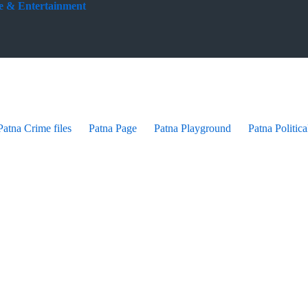
yle & Entertainment
Patna Crime files
Patna Page
Patna Playground
Patna Politica