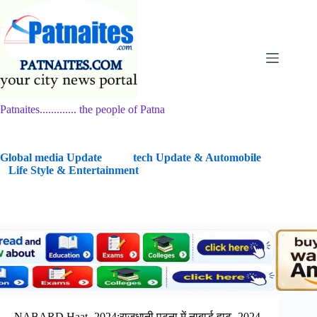
Skip
to
content
Patnaites............. the people of Patna
G
lobal media Update
tech Update & Automobile
Life Style & Entertainment
NABARD Haat- 2024:राजधानी पटना में नाबार्ड हाट- 2024