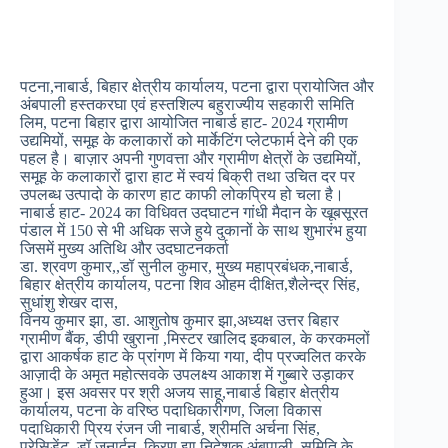
पटना,नाबार्ड, बिहार क्षेत्रीय कार्यालय, पटना द्वारा प्रायोजित और
अंबपाली हस्तकरघा एवं हस्तशिल्प बहुराज्यीय सहकारी समिति
लिम, पटना बिहार द्वारा आयोजित नाबार्ड हाट- 2024 ग्रामीण
उद्यमियों, समूह के कलाकारों को मार्केटिंग प्लेटफार्म देने की एक
पहल है। बाज़ार अपनी गुणवत्ता और ग्रामीण क्षेत्रों के उद्यमियों,
समूह के कलाकारों द्वारा हाट में स्वयं बिक्री तथा उचित दर पर
उपलब्ध उत्पादो के कारण हाट काफी लोकप्रिय हो चला है।
नाबार्ड हाट- 2024 का विधिवत उदघाटन गांधी मैदान के खूबसूरत
पंडाल में 150 से भी अधिक सजे हुये दुकानों के साथ शुभारंभ हुया
जिसमें मुख्य अतिथि और उदघाटनकर्ता
डा. श्रवण कुमार,,डॉ सुनील कुमार, मुख्य महाप्रबंधक,नाबार्ड,
बिहार क्षेत्रीय कार्यालय, पटना शिव ओहम दीक्षित,शैलेन्द्र सिंह,
सुधांशु शेखर दास,
विनय कुमार झा, डा. आशुतोष कुमार झा,अध्यक्ष उत्तर बिहार
ग्रामीण बैंक, डीपी खुराना ,मिस्टर खालिद इकबाल, के करकमलों
द्वारा आकर्षक हाट के प्रांगण में किया गया, दीप प्रज्वलित करके
आज़ादी के अमृत महोत्सवके उपलक्ष्य आकाश में गुब्बारे उड़ाकर
हुआ। इस अवसर पर श्री अजय साहू,नाबार्ड बिहार क्षेत्रीय
कार्यालय, पटना के वरिष्ठ पदाधिकारीगण, जिला विकास
पदाधिकारी प्रिय रंजन जी नाबार्ड, श्रीमति अर्चना सिंह,
प्रेसिडेंट, डॉ जनार्दन, किरण झा निदेशक अंबपाली, समिति के