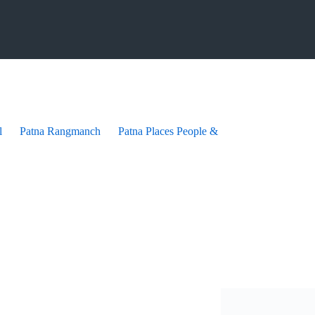
l
Patna Rangmanch
Patna Places People & festives
Patna Pra