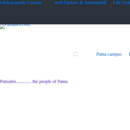
Skip
G
lobal media Update
tech Update & Automobile
Life St
to
content
Patna campus
Patnaites............. the people of Patna