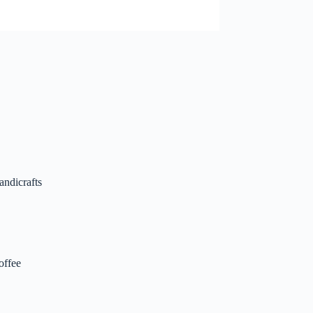
andicrafts
offee