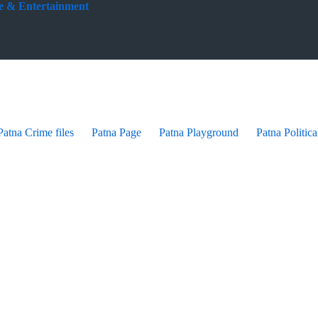
yle & Entertainment
Patna Crime files
Patna Page
Patna Playground
Patna Politica