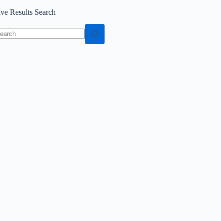
ive Results Search
o
sults