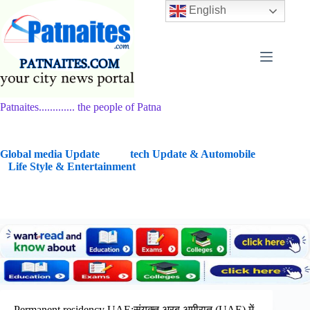
Skip
English
to
content
Patnaites............. the people of Patna
G
lobal media Update
tech Update & Automobile
Life Style & Entertainment
Permanent residency UAE:संयुक्त अरब अमीरात (UAE) में