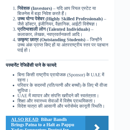
निवेशक (Investors)
– यदि आप रियल एस्टेट या
बिजनेस में बड़ा निवेश करते हैं।
उच्च योग्य पेशेवर (Highly Skilled Professionals)
–
जैसे डॉक्टर, इंजीनियर, वैज्ञानिक, आईटी विशेषज्ञ।
प्रतिभाशाली लोग (Talented Individuals)
–
कलाकार, लेखक, नवप्रवर्तनकर्ता आदि।
उत्कृष्ट छात्र (Outstanding Students)
– जिन्होंने
उच्च अंक प्राप्त किए हों या अंतरराष्ट्रीय स्तर पर पहचान
पाई हो।
परमानेंट रेजिडेंसी पाने के फायदे
बिना किसी राष्ट्रीय प्रायोजक (Sponsor) के UAE में
रहना।
परिवार के सदस्यों (पति/पत्नी और बच्चों) के लिए भी वीजा
सुविधा।
UAE में व्यापार और संपत्ति खरीदने की स्वतंत्रता।
शिक्षा और स्वास्थ्य सेवाओं में विशेष प्राथमिकता।
विदेश यात्रा की आसानी और भरोसेमंद कानूनी स्थिति।
ALSO READ
Bihar Bandh
Brings Patna to a Halt as Pappu
Yadav Supporters Protest for