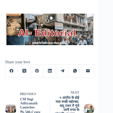
Share your love
NEXT
PREVIOUS
५ अप्रैल के होई
CM Yogi
भव्य मगही महोत्सव,
Adityanath
बापू टावर में गूंजे
Launches
लागी मगध के
₹6,500-Crore