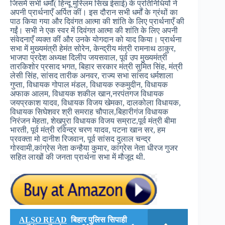
जिसमें सभी धर्मों( हिन्दू मुस्लिम सिख ईसाई) के प्रतिनिधियों ने
अपनी प्रार्थनाएँ अर्पित कीं। इस दौरान सभी धर्मों के ग्रंथों का
पाठ किया गया और दिवंगत आत्मा की शांति के लिए प्रार्थनाएँ की
गईं। सभी ने एक स्वर में दिवंगत आत्मा की शांति के लिए अपनी
संवेदनाएँ व्यक्त कीं और उनके योगदान को याद किया। प्रार्थना
सभा में मुख्यमंत्री हेमंत सोरेन, केन्द्रीय मंत्री रामनाथ ठाकुर,
भाजपा प्रदेश अध्यक्ष दिलीप जयसवाल, पूर्व उप मुख्यमंत्री
तारकिशोर प्रसाद भगत, बिहार सरकार मंत्री सुमित सिंह, मंत्री
लेसी सिंह, सांसद तारीक अनवर, राज्य सभा सांसद धर्मशाला
गुप्ता, विधायक गोपाल मंडल, विधायक रुकमुदीन, विधायक
अफाक आलम, विधायक शकील खान,नरपंतगज विधायक
जयप्रकाश यादव, विधायक विजय खेमका, दालकोला विधायक,
विधायक सिघेशवर श्री समराह चौपाल,बिहारीगंज विधायक
निरंजन मेहता, शेखपुरा विधायक विजय सम्राट,पूर्व मंत्री बीमा
भारती, पूर्व मंत्री रविन्द्र चरण यादव, पटना खान सर, हम
प्रवक्ता मो दानीश रिजवान, पूर्व सांसद दुलाल चन्द्र
गोस्वामी,कांग्रेस नेता कन्हैया कुमार, कांग्रेस नेता धीरज गुजर
सहित लाखों की जनता प्रार्थना सभा में मौजूद थी.
ALSO READ
बिहार पुलिस सिपाही