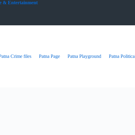
yle & Entertainment
Patna Crime files
Patna Page
Patna Playground
Patna Politica