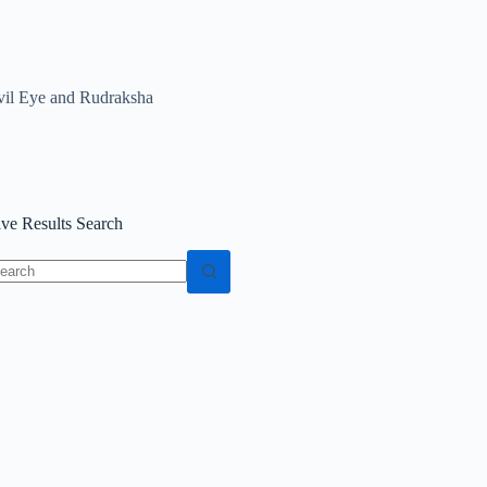
vil Eye and Rudraksha
ive Results Search
o
sults