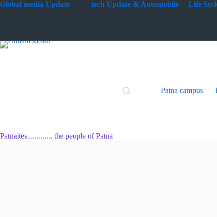
Skip
G
lobal media Update
tech Update & Automobile
Life St
to
content
Patna campus
Patnaites............. the people of Patna