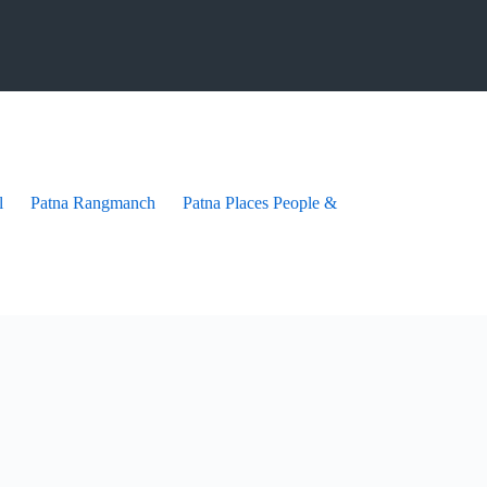
l
Patna Rangmanch
Patna Places People & festives
Patna Pra