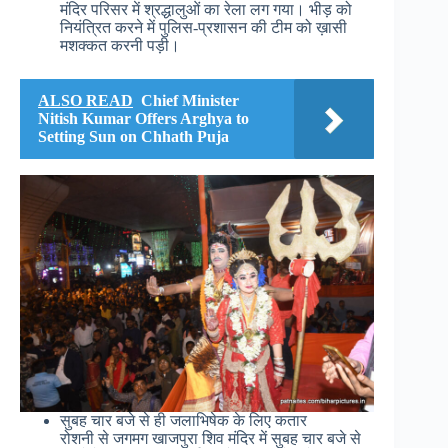
मंदिर परिसर में श्रद्धालुओं का रेला लग गया। भीड़ को
नियंत्रित करने में पुलिस-प्रशासन की टीम को ख़ासी
मशक्कत करनी पड़ी।
ALSO READ
Chief Minister
Nitish Kumar Offers Arghya to
Setting Sun on Chhath Puja
सुबह चार बजे से ही जलाभिषेक के लिए कतार
रोशनी से जगमग खाजपुरा शिव मंदिर में सुबह चार बजे से