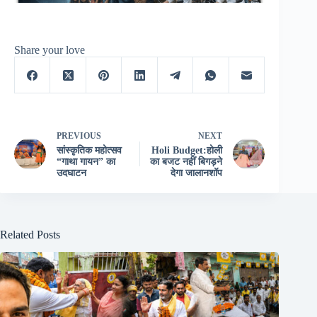
Share your love
PREVIOUS
NEXT
सांस्कृतिक महोत्सव
Holi Budget:होली
“गाथा गायन” का
का बजट नहीं बिगड़ने
उदघाटन
देगा जालानशॉप
Related Posts