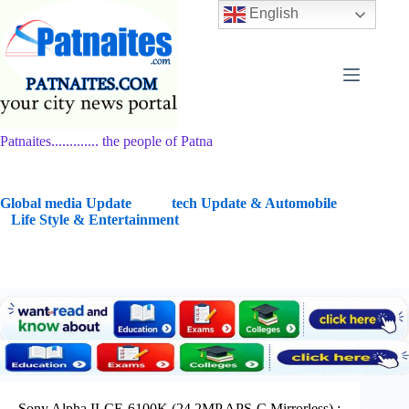
Skip
English
to
content
Patnaites............. the people of Patna
G
lobal media Update
tech Update & Automobile
Life Style & Entertainment
Sony Alpha ILCE-6100K (24.2MP APS-C Mirrorless) :