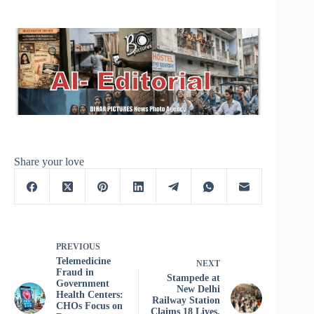
Share your love
PREVIOUS
Telemedicine
NEXT
Fraud in
Stampede at
Government
New Delhi
Health Centers:
Railway Station
CHOs Focus on
Claims 18 Lives,