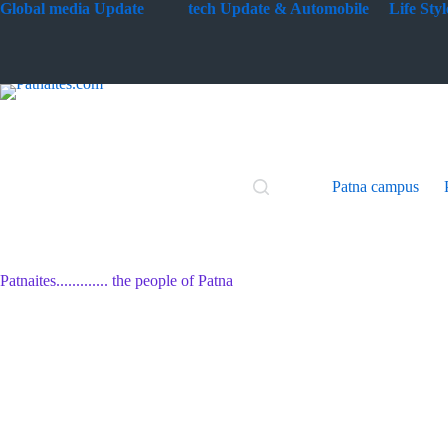
Skip
G
lobal media Update
tech Update & Automobile
Life St
to
content
Patna campus
Patnaites............. the people of Patna