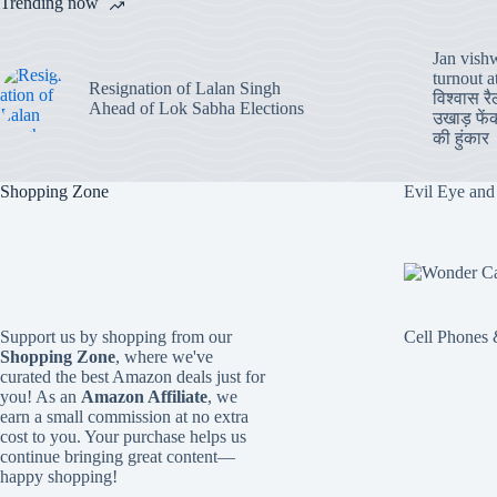
Trending now
Jan vish
turnout 
Resignation of Lalan Singh
विश्वास रै
Ahead of Lok Sabha Elections
उखाड़ फें
की हुंकार
Shopping Zone
Evil Eye and
Support us by shopping from our
Cell Phones 
Shopping Zone
, where we've
curated the best Amazon deals just for
you! As an
Amazon Affiliate
, we
earn a small commission at no extra
cost to you. Your purchase helps us
continue bringing great content—
happy shopping!