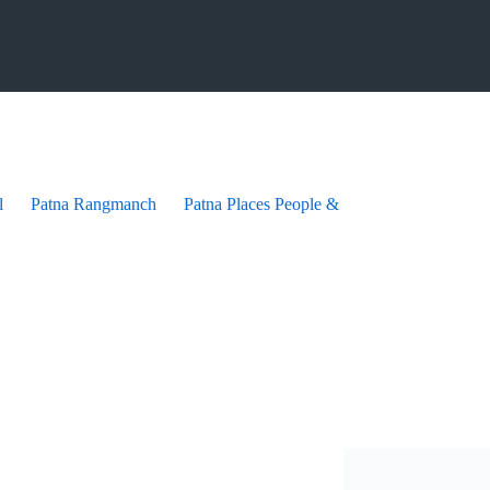
l
Patna Rangmanch
Patna Places People & festives
Patna Pra