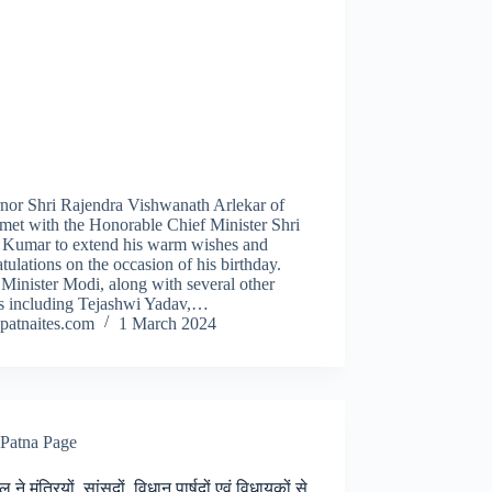
nor Shri Rajendra Vishwanath Arlekar of
met with the Honorable Chief Minister Shri
h Kumar to extend his warm wishes and
tulations on the occasion of his birthday.
Minister Modi, along with several other
rs including Tejashwi Yadav,…
patnaites.com
1 March 2024
Patna Page
ल ने मंत्रियों, सांसदों, विधान पार्षदों एवं विधायकों से