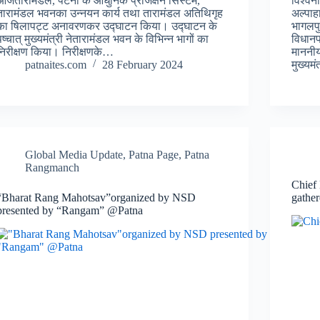
आजतारामंडल, पटना के आधुनिक प्रोजेक्षन सिस्टम,
विश्वन
तारामंडल भवनका उन्नयन कार्य तथा तारामंडल अतिथिगृह
अल्पाह
का षिलापट्ट अनावरणकर उद्घाटन किया। उद्घाटन के
भागलपु
पष्चात् मुख्यमंत्री नेतारामंडल भवन के विभिन्न भागों का
विधानप
निरीक्षण किया। निरीक्षणके…
माननीय
patnaites.com
28 February 2024
मुख्यम
Global Media Update
,
Patna Page
,
Patna
Rangmanch
Chief 
“Bharat Rang Mahotsav”organized by NSD
gather
presented by “Rangam” @Patna