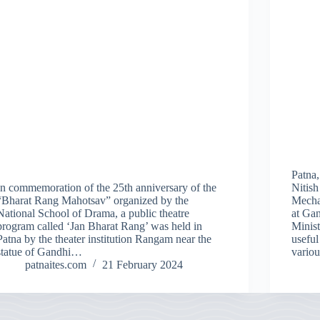
Patna,
In commemoration of the 25th anniversary of the
Nitish
“Bharat Rang Mahotsav” organized by the
Mecha
National School of Drama, a public theatre
at Gan
program called ‘Jan Bharat Rang’ was held in
Minist
Patna by the theater institution Rangam near the
useful
statue of Gandhi…
vario
patnaites.com
21 February 2024