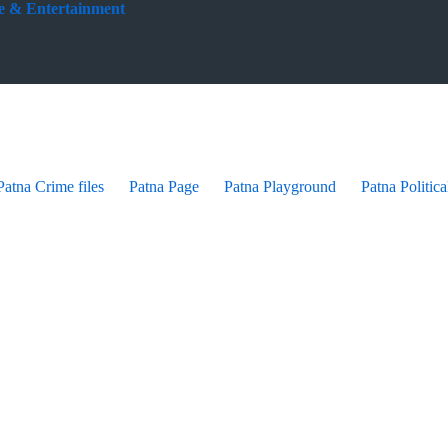
yle & Entertainment
Patna Crime files
Patna Page
Patna Playground
Patna Politica