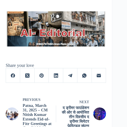
Share your love
PREVIOUS
NEXT
Patna, March
द ड्रीमर फाउंडेशन
31, 2025 – CM
की ओर से आयोजित
Nitish Kumar
तीन दिवसीय द
Extends Eid-ul-
ड्रीमर थियेटर
Fitr Greetings at
फेस्टिवल संपन्न