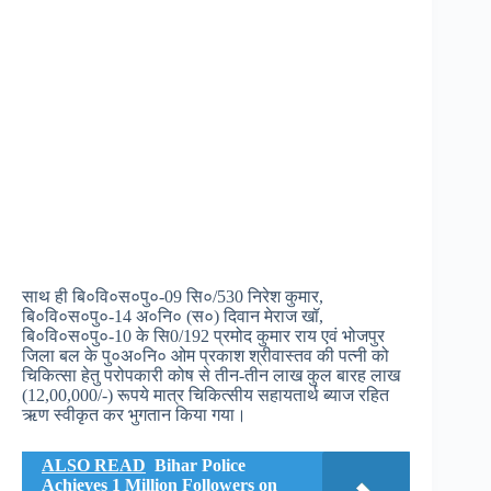
साथ ही बि०वि०स०पु०-09 सि०/530 निरेश कुमार,
बि०वि०स०पु०-14 अ०नि० (स०) दिवान मेराज खॉ,
बि०वि०स०पु०-10 के सि0/192 प्रमोद कुमार राय एवं भोजपुर
जिला बल के पु०अ०नि० ओम प्रकाश श्रीवास्तव की पत्नी को
चिकित्सा हेतु परोपकारी कोष से तीन-तीन लाख कुल बारह लाख
(12,00,000/-) रूपये मात्र चिकित्सीय सहायतार्थ ब्याज रहित
ऋण स्वीकृत कर भुगतान किया गया।
ALSO READ
Bihar Police
Achieves 1 Million Followers on