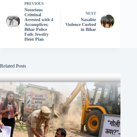
PREVIOUS
Notorious
NEXT
Criminal
Arrested with 4
Naxalite
Accomplices;
Violence Curbed
Bihar Police
in Bihar
Foils Jewelry
Heist Plan
Related Posts