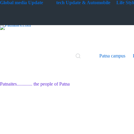
Skip
G
lobal media Update
tech Update & Automobile
Life St
to
content
Patna campus
Patnaites............. the people of Patna