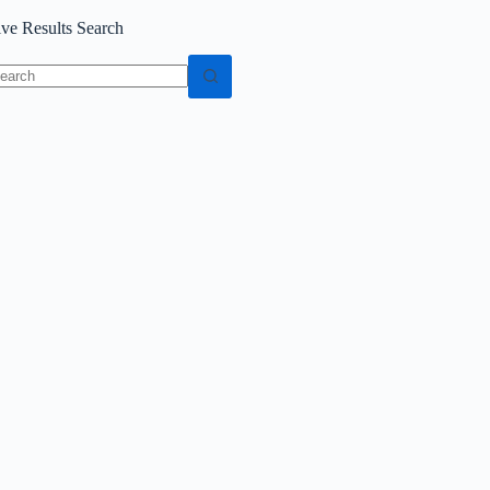
ive Results Search
o
sults