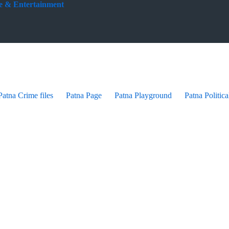
yle & Entertainment
Patna Crime files
Patna Page
Patna Playground
Patna Politica