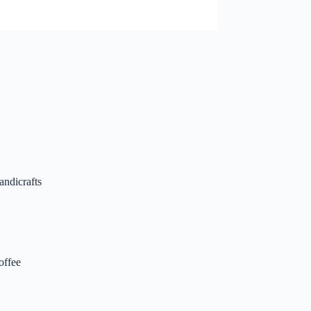
andicrafts
offee