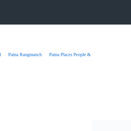
l
Patna Rangmanch
Patna Places People & festives
Patna Pra