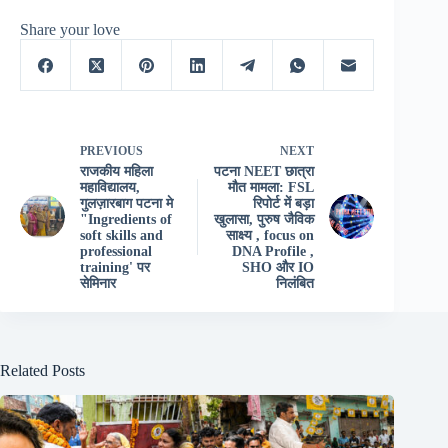
Share your love
PREVIOUS
NEXT
राजकीय महिला
पटना NEET छात्रा
महाविद्यालय,
मौत मामला: FSL
गुलज़ारबाग पटना मे
रिपोर्ट में बड़ा
"Ingredients of
खुलासा, पुरुष जैविक
soft skills and
साक्ष्य , focus on
professional
DNA Profile ,
training' पर
SHO और IO
सेमिनार
निलंबित
Related Posts