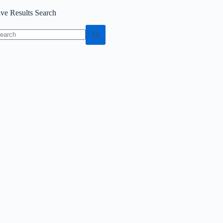
ive Results Search
o
sults