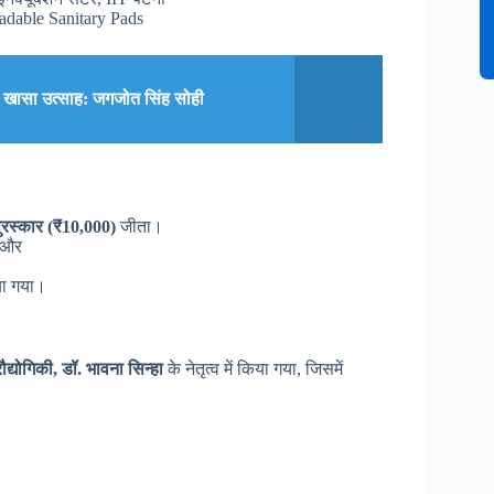
radable Sanitary Pads
में खासा उत्साह: जगजोत सिंह सोही
ुरस्कार (₹10,000)
जीता।
और
या गया।
द्योगिकी, डॉ. भावना सिन्हा
के नेतृत्व में किया गया, जिसमें