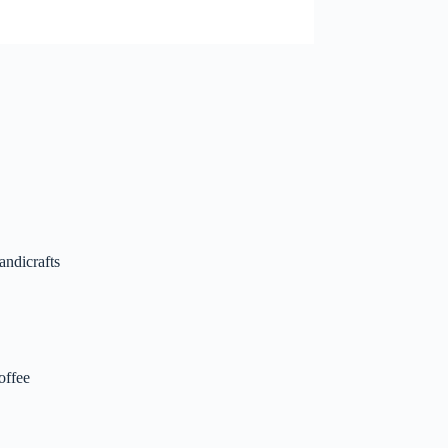
andicrafts
offee