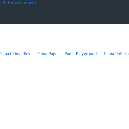
yle & Entertainment
Patna Crime files
Patna Page
Patna Playground
Patna Politica