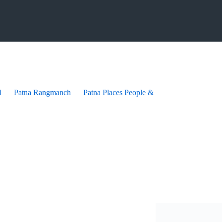
l
Patna Rangmanch
Patna Places People & festives
Patna Pra