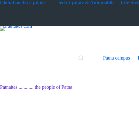
Skip
G
lobal media Update
tech Update & Automobile
Life St
to
content
Patna campus
Patnaites............. the people of Patna