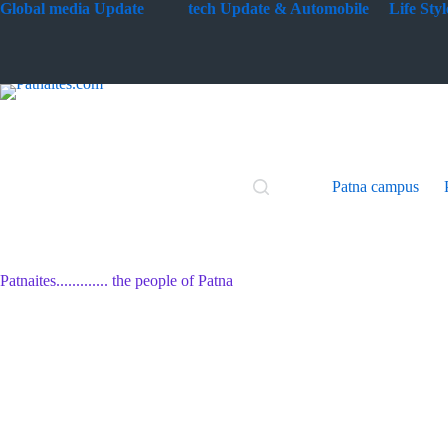
Skip
G
lobal media Update
tech Update & Automobile
Life St
to
content
Patna campus
Patnaites............. the people of Patna