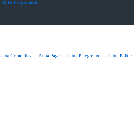
yle & Entertainment
Patna Crime files
Patna Page
Patna Playground
Patna Politica