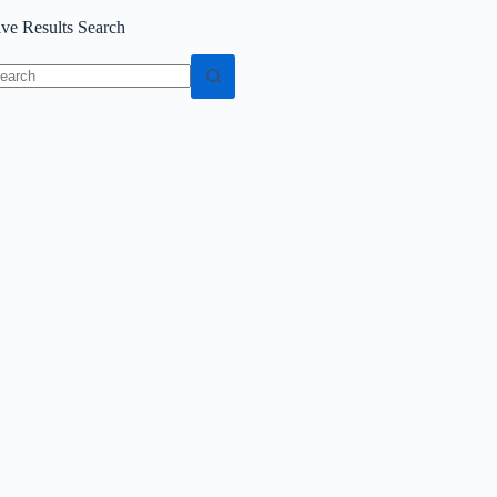
ive Results Search
o
sults