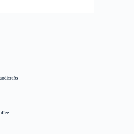
andicrafts
offee