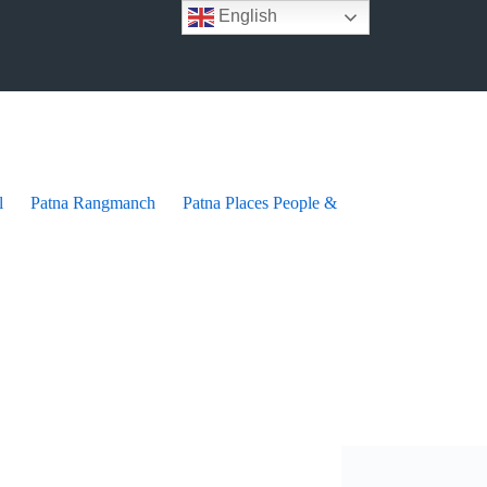
English
l
Patna Rangmanch
Patna Places People & festives
Patna Pra