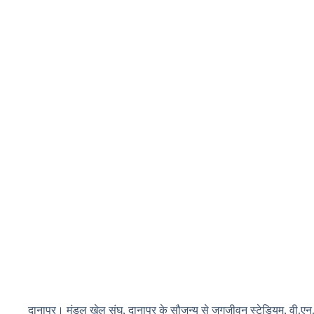
दानापुर। मंडल खेल संघ, दानापुर के सौजन्य से जगजीवन स्टेडियम, वी.एन. शर