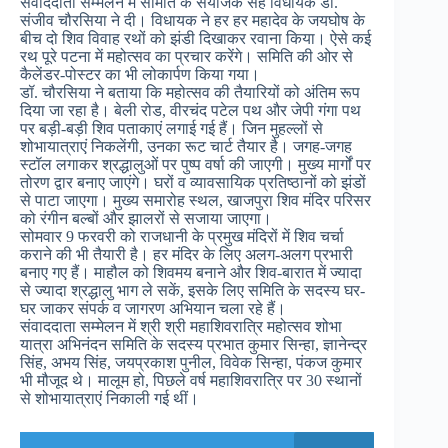
संवाददाता सम्मेलन में समिति के संयोजक सह विधायक डॉ.
संजीव चौरसिया ने दी। विधायक ने हर हर महादेव के जयघोष के
बीच दो शिव विवाह रथों को झंडी दिखाकर रवाना किया। ऐसे कई
रथ पूरे पटना में महोत्सव का प्रचार करेंगे। समिति की ओर से
कैलेंडर-पोस्टर का भी लोकार्पण किया गया।
डॉ. चौरसिया ने बताया कि महोत्सव की तैयारियों को अंतिम रूप
दिया जा रहा है। बेली रोड, वीरचंद पटेल पथ और जेपी गंगा पथ
पर बड़ी-बड़ी शिव पताकाएं लगाई गई हैं। जिन मुहल्लों से
शोभायात्राएं निकलेंगी, उनका रूट चार्ट तैयार है। जगह-जगह
स्टॉल लगाकर श्रद्धालुओं पर पुष्प वर्षा की जाएगी। मुख्य मार्गों पर
तोरण द्वार बनाए जाएंगे। घरों व व्यावसायिक प्रतिष्ठानों को झंडों
से पाटा जाएगा। मुख्य समारोह स्थल, खाजपुरा शिव मंदिर परिसर
को रंगीन बल्बों और झालरों से सजाया जाएगा।
सोमवार 9 फरवरी को राजधानी के प्रमुख मंदिरों में शिव चर्चा
कराने की भी तैयारी है। हर मंदिर के लिए अलग-अलग प्रभारी
बनाए गए हैं। माहौल को शिवमय बनाने और शिव-बारात में ज्यादा
से ज्यादा श्रद्धालु भाग ले सकें, इसके लिए समिति के सदस्य घर-
घर जाकर संपर्क व जागरण अभियान चला रहे हैं।
संवाददाता सम्मेलन में श्री श्री महाशिवरात्रि महोत्सव शोभा
यात्रा अभिनंदन समिति के सदस्य प्रभात कुमार सिन्हा, ज्ञानेन्द्र
सिंह, अभय सिंह, जयप्रकाश पुनील, विवेक सिन्हा, पंकज कुमार
भी मौजूद थे। मालूम हो, पिछले वर्ष महाशिवरात्रि पर 30 स्थानों
से शोभायात्राएं निकाली गई थीं।