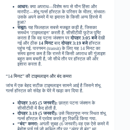
आधार:
क्या अपराध—विशेष रूप से यौन हिंसा और
मारपीट—शंभू गर्ल्स हॉस्टल के परिसर के भीतर, संभवतः
उसके अपने कमरे में या इमारत के किसी अन्य हिस्से में
हुआ?
सबूत:
यह फिलहाल सबसे मजबूत कड़ी है, जिसका
समर्थन ‘टाइमलाइन’ करती है. सीसीटीवी फुटेज पुष्टि
करता है कि वह पटना जंक्शन पर
दोपहर 3:05 बजे
देखी
गई और ठीक
14 मिनट
बाद
दोपहर 3:19 बजे
हॉस्टल
पहुंच गई. पारगमन (transit) के लिए यह 14 मिनट का
समय इतना कम है कि रास्ते में किसी अपराध की गुंजाइश
बहुत कम बचती है, जो सीधे तौर पर हॉस्टल की ओर
इशारा करता है.
“14 मिनट” की टाइमलाइन और बंद कमरा
जांच में एक बेहद सटीक टाइमलाइन सामने आई है जिसने शंभू
गर्ल्स हॉस्टल को संदेह के घेरे में खड़ा कर दिया है.
दोपहर 3:05 (5 जनवरी):
छात्रा पटना जंक्शन के
सीसीटीवी में कैद होती है.
दोपहर 3:19 (5 जनवरी):
उसे चित्रगुप्त नगर स्थित शंभू
गर्ल्स हॉस्टल में प्रवेश करते हुए रिकॉर्ड किया गया.
“बंद” कमरा:
अगली सुबह (6 जनवरी) वह एक ऐसे कमरे में
बेहोश पाई गई जो कथित तौर पर “अंदर से बंद” था.