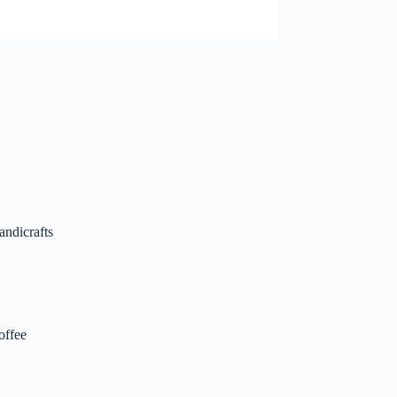
andicrafts
offee