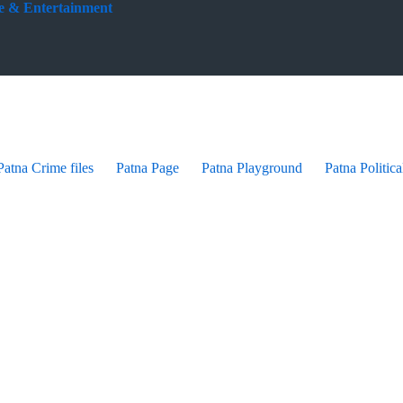
yle & Entertainment
Patna Crime files
Patna Page
Patna Playground
Patna Politica