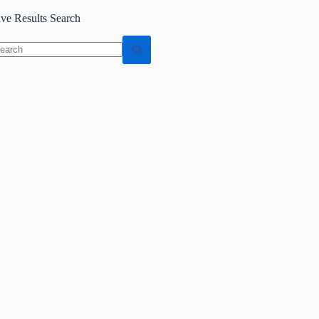
ive Results Search
o
sults