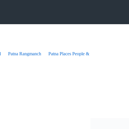
l
Patna Rangmanch
Patna Places People & festives
Patna Pra