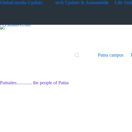
Skip
G
lobal media Update
tech Update & Automobile
Life St
to
content
Patna campus
Patnaites............. the people of Patna